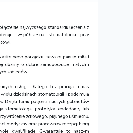
połączenie najwyższego standardu leczenia z
oferuje współczesna stomatologia przy
towi.
azitelnego porządku, zawsze panuje miła i
zniej dbamy o dobre samopoczucie małych i
ych zabiegów.
nych usług. Dlatego też pracują u nas
 w wielu dziedzinach stomatologii i podejmują
w. Dzięki temu pacjenci naszych gabinetów
ga stomatologa, protetyka, endodonty lub
 przywrócenie zdrowego, pięknego uśmiechu.
el medyczny oraz pracownicy recepcji biorą
woje kwalifikacje. Gwarantuje to naszym