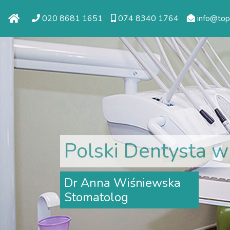
020 8681 1651
074 8340 1764
info@topm
Polski Dentysta w
Dr Anna Wiśniewska
Stomatolog