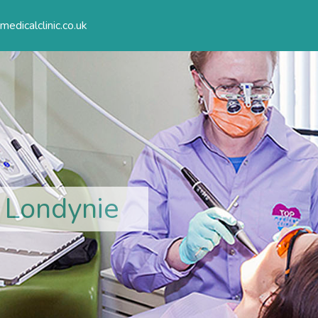
edicalclinic.co.uk
 Londynie