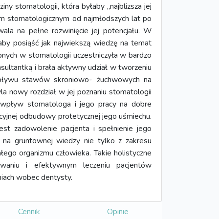
y stomatologii, która byłaby „najblizsza jej
ntem stomatologicznym od najmłodszych lat po
wala na pełne rozwinięcie jej potencjału. W
aby posiąść jak najwiekszą wiedzę na temat
nych w stomatologii uczestniczyła w bardzo
onsultantką i brała aktywny udział w tworzeniu
 wpływu stawów skroniowo- żuchwowych na
a nowy rozdział w jej poznaniu stomatologii
na wpływ stomatologa i jego pracy na dobre
kcyjnej odbudowy protetycznej jego uśmiechu.
st zadowolenie pacjenta i spełnienie jego
a na gruntownej wiedzy nie tylko z zakresu
ałego organizmu człowieka. Takie holistyczne
owaniu i efektywnym leczeniu pacjentów
iach wobec dentysty.
Cennik
Opinie