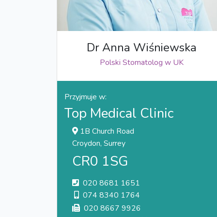
Dr Anna Wiśniewska
Polski Stomatolog w UK
Przyjmuje w:
Top Medical Clinic
1B Church Road
Croydon, Surrey
CR0 1SG
020 8681 1651
074 8340 1764
020 8667 9926