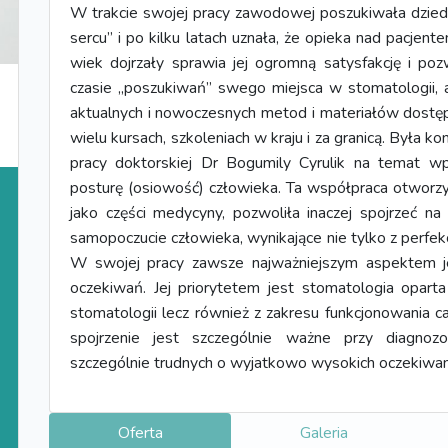
W trakcie swojej pracy zawodowej poszukiwała dziedzin
sercu” i po kilku latach uznała, że opieka nad pacje
wiek dojrzały sprawia jej ogromną satysfakcję i poz
czasie „poszukiwań” swego miejsca w stomatologii, 
aktualnych i nowoczesnych metod i materiałów dostęp
wielu kursach, szkoleniach w kraju i za granicą. Była k
pracy doktorskiej Dr Bogumily Cyrulik na temat
posturę (osiowość) człowieka. Ta współpraca otworzyl
jako części medycyny, pozwoliła inaczej spojrzeć 
samopoczucie człowieka, wynikające nie tylko z perfe
W swojej pracy zawsze najważniejszym aspektem je
oczekiwań. Jej priorytetem jest stomatologia opart
stomatologii lecz również z zakresu funkcjonowania c
spojrzenie jest szczególnie ważne przy diagnoz
szczególnie trudnych o wyjatkowo wysokich oczekiwan
Oferta
Galeria